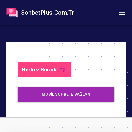
SohbetPlus.Com.Tr
Herkez Burada
MOBIL SOHBETE BAĞLAN