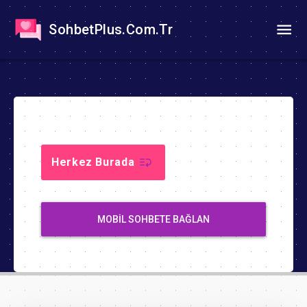
SohbetPlus.Com.Tr
Herkez Burada
MOBIL SOHBETE BAĞLAN