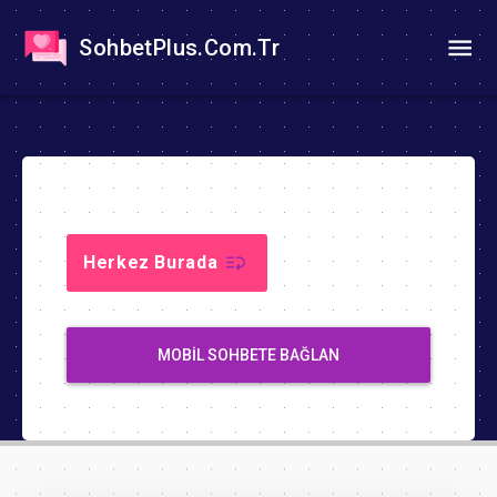
SohbetPlus.Com.Tr
Herkez Burada
MOBIL SOHBETE BAĞLAN