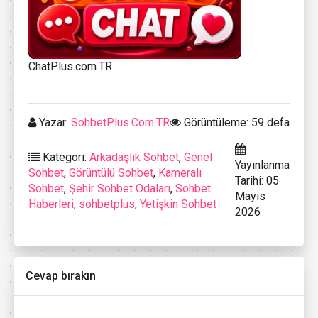
ChatPlus.com.TR
Yazar:
SohbetPlus.Com.TR
Görüntüleme: 59 defa
Kategori:
Arkadaşlık Sohbet
,
Genel
Yayınlanma
Sohbet
,
Görüntülü Sohbet
,
Kameralı
Tarihi: 05
Sohbet
,
Şehir Sohbet Odaları
,
Sohbet
Mayıs
Haberleri
,
sohbetplus
,
Yetişkin Sohbet
2026
Cevap bırakın