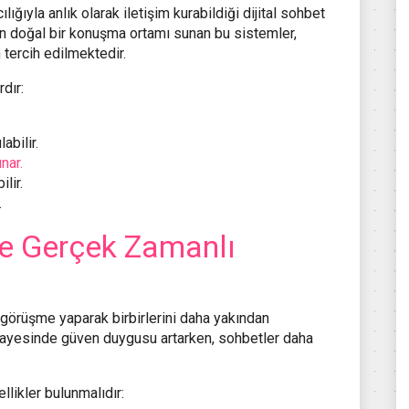
lığıyla anlık olarak iletişim kurabildiği dijital sohbet
n doğal bir konuşma ortamı sunan bu sistemler,
 tercih edilmektedir.
dır:
abilir.
nar.
lir.
.
le Gerçek Zamanlı
lü görüşme yaparak birbirlerini daha yakından
m sayesinde güven duygusu artarken, sohbetler daha
llikler bulunmalıdır: