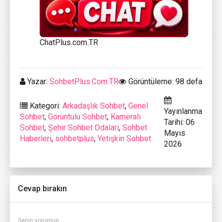
ChatPlus.com.TR
Yazar:
SohbetPlus.Com.TR
Görüntüleme: 98 defa
Kategori:
Arkadaşlık Sohbet
,
Genel
Yayınlanma
Sohbet
,
Görüntülü Sohbet
,
Kameralı
Tarihi: 06
Sohbet
,
Şehir Sohbet Odaları
,
Sohbet
Mayıs
Haberleri
,
sohbetplus
,
Yetişkin Sohbet
2026
Cevap bırakın
Senin yorumun