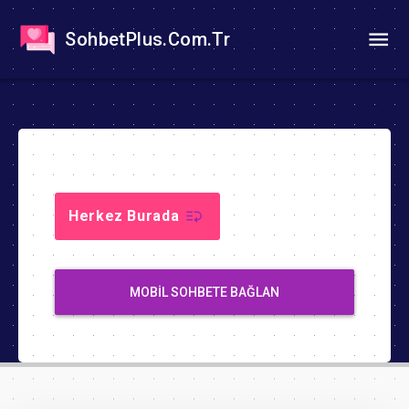
SohbetPlus.Com.Tr
Herkez Burada
MOBIL SOHBETE BAĞLAN