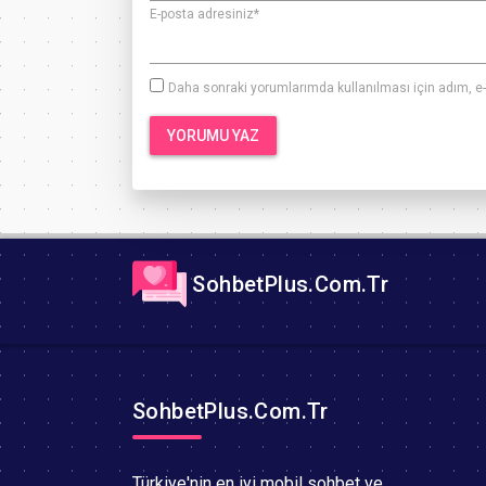
E-posta adresiniz
*
Daha sonraki yorumlarımda kullanılması için adım, e-
SohbetPlus.Com.Tr
SohbetPlus.Com.Tr
Türkiye'nin en iyi mobil sohbet ve