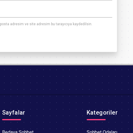
posta adresim ve site adresim bu tarayıcıya kaydedilsin.
Sayfalar
Kategoriler
Bedava Sohbet
Sohbet Odaları