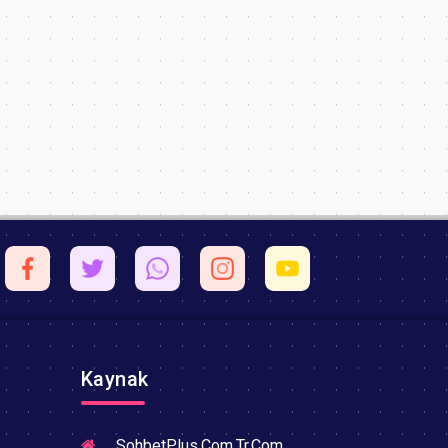
Kaynak
SohbetPlus.Com.Tr.Com