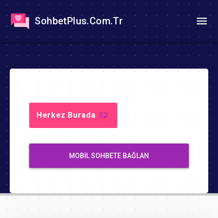
SohbetPlus.Com.Tr
Herkez Burada
MOBIL SOHBETE BAĞLAN