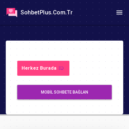
SohbetPlus.Com.Tr
Herkez Burada
MOBIL SOHBETE BAĞLAN