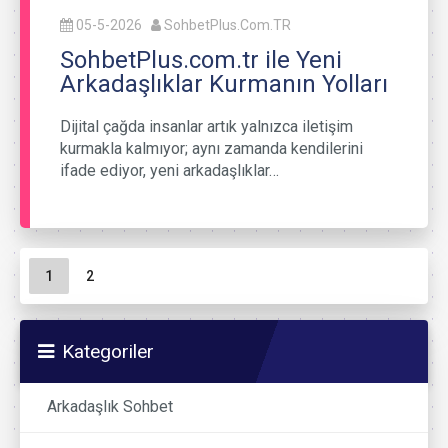
05-5-2026
SohbetPlus.Com.TR
SohbetPlus.com.tr ile Yeni
Arkadaşlıklar Kurmanın Yolları
Dijital çağda insanlar artık yalnızca iletişim
kurmakla kalmıyor; aynı zamanda kendilerini
ifade ediyor, yeni arkadaşlıklar…
Sayfa gezinme
Geçerli Sayfa
Sayfa
1
2
Kategoriler
Arkadaşlık Sohbet